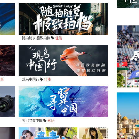
随拍随享 极致拍档
佳能
巴斯
观鸟中国行
佳能
索尼寻翼中国
索尼