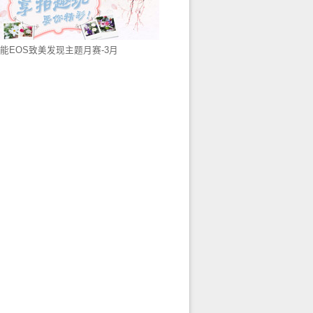
能EOS致美发现主题月赛-3月